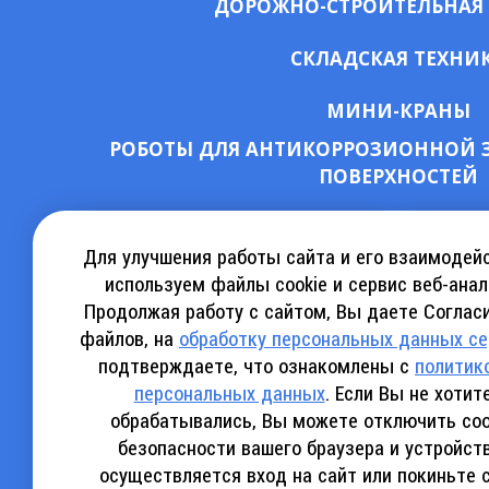
ДОРОЖНО-СТРОИТЕЛЬНАЯ
СКЛАДСКАЯ ТЕХНИ
МИНИ-КРАНЫ
РОБОТЫ ДЛЯ АНТИКОРРОЗИОННОЙ 
ПОВЕРХНОСТЕЙ
СКАЧАТЬ КАТАЛОГ АРЕНДЫ
КА
Для улучшения работы сайта и его взаимодей
используем файлы cookie и сервис веб-анал
Продолжая работу с сайтом, Вы даете Согласи
СКАЧАТЬ КАТАЛОГ SINOBOOM
СКАЧ
файлов, на
обработку персональных данных с
подтверждаете, что ознакомлены с
политик
персональных данных
. Если Вы не хоти
обрабатывались, Вы можете отключить coo
безопасности вашего браузера и устройст
Политика конфиденциальности
осуществляется вход на сайт или покиньте 