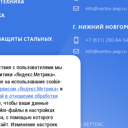
 ТЕХНИКА
info@vertex-awp.ru
КА
Г. НИЖНИЙ НОВГОР
ЗАЩИТЫ СТАЛЬНЫХ
+7 (831) 280-84-5
info@vertex-awp.ru
ТАЛОГ KEBU CRANE
ствия с пользователями мы
итики «Яндекс.Метрика».
е на использование cookie-
АТЬ КАТАЛОГ INSLIFT
ервисом «Яндекс.Метрика»
и
ой в отношении обработки
те, чтобы ваши данные
kie-файлы в настройках
ва, с помощью которого
©
2026
ВЕРТЕКС
сайт. Изменение настроек