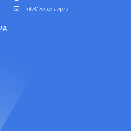
info@vertex-awp.ru
ОД
4