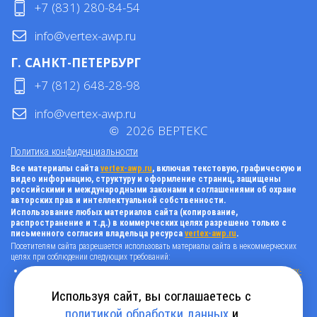
+7 (831) 280-84-54
info@vertex-awp.ru
Г. САНКТ-ПЕТЕРБУРГ
+7 (812) 648-28-98
info@vertex-awp.ru
©
2026
ВЕРТЕКС
Политика конфиденциальности
Все материалы сайта
vertex-awp.ru
, включая текстовую, графическую и
видео информацию, структуру и оформление страниц, защищены
российскими и международными законами и соглашениями об охране
авторских прав и интеллектуальной собственности.
Использование любых материалов сайта (копирование,
распространение и т.д.) в коммерческих целях разрешено только с
письменного согласия владельца ресурса
vertex-awp.ru
.
Посетителям сайта разрешается использовать материалы сайта в некоммерческих
целях при соблюдении следующих требований:
поставить прямую активную гиперссылку на оригинал в виде: «источник
vertex-
awp.ru
», гиперссылки должны быть открыты к индексации поисковыми
системами, т.е. запрещено применять «noindex», «nofollow» и любые другие
Используя сайт, вы соглашаетесь с
способы, нельзя использовать редирект в ссылках;
политикой обработки данных
и
все ссылки, имеющиеся в тексте материала, должны оставаться в неизменном