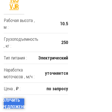
105
VJR
Рабочая высота ,
10.5
м :
Грузоподъемность
250
, кг :
Тип питания :
Электрический
Наработка
уточняется
моточасов , м/ч :
Цена , ₽ :
по запросу
ПОЛУЧИТЬ
ПРЕДЛОЖЕНИЕ