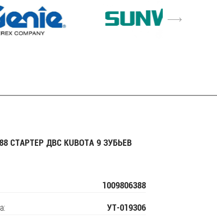
6
88 СТАРТЕР ДВС KUBOTA 9 ЗУБЬЕВ
1009806388
а:
УТ-019306