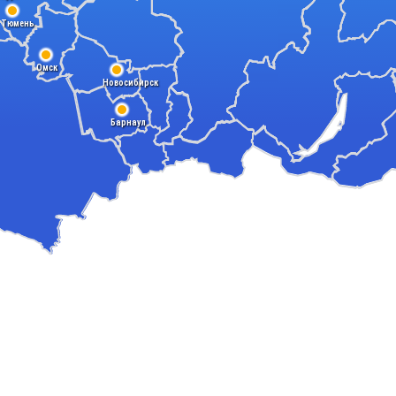
Тюмень
Омск
Новосибирск
Барнаул