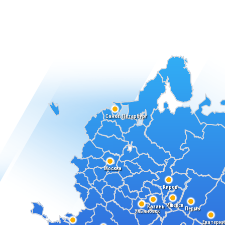
Санкт-Петербург
Москва
Киров
Ижевск
Казань
Пермь
Ульяновск
Екатерин