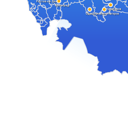
Ростов-на-Дону
Волгоград
Челябинск
Магнитогорск
Оренбург