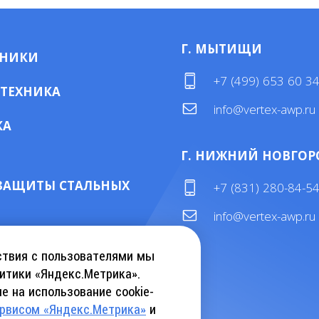
Г. МЫТИЩИ
МНИКИ
+7 (499) 653 60 3
 ТЕХНИКА
info@vertex-awp.ru
КА
Г. НИЖНИЙ НОВГОР
ЗАЩИТЫ СТАЛЬНЫХ
+7 (831) 280-84-5
info@vertex-awp.ru
ТАЛОГ KEBU CRANE
ствия с пользователями мы
итики «Яндекс.Метрика».
е на использование cookie-
АТЬ КАТАЛОГ INSLIFT
ервисом «Яндекс.Метрика»
и