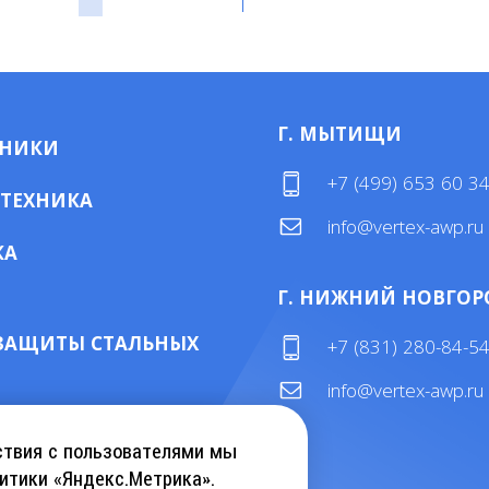
Г. МЫТИЩИ
МНИКИ
+7 (499) 653 60 3
 ТЕХНИКА
info@vertex-awp.ru
КА
Г. НИЖНИЙ НОВГОР
ЗАЩИТЫ СТАЛЬНЫХ
+7 (831) 280-84-5
info@vertex-awp.ru
ТАЛОГ KEBU CRANE
ствия с пользователями мы
итики «Яндекс.Метрика».