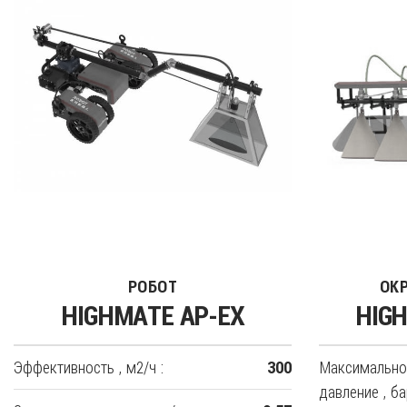
РОБОТ
ОК
HIGHMATE AP-EX
HIGH
Эффективность , м2/ч :
Максимально
300
давление , ба