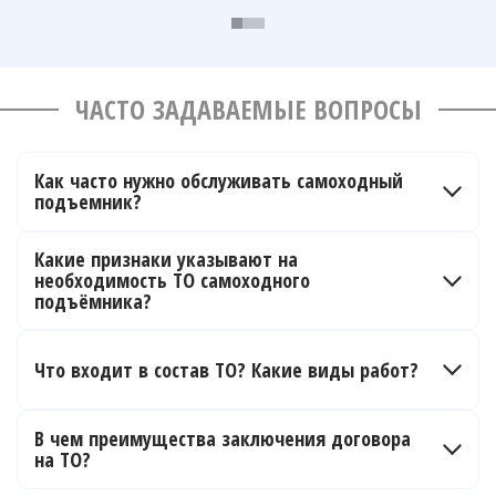
ЧАСТО ЗАДАВАЕМЫЕ ВОПРОСЫ
Как часто нужно обслуживать самоходный
подъемник?
Сервисное обслуживание любой техники проводится
по регламенту завода-изготовителя. Он указан в
Какие признаки указывают на
сервисной книжке. Обычно сервисный промежуток
необходимость ТО самоходного
составляет 250 моточасов или 3 месяца (смотря, что
наступит раньше).
подъёмника?
Нестабильная работа ДВС, ходовых частей и
гидравлической линии.
Что входит в состав ТО? Какие виды работ?
Замена технических жидкостей, смазка контрольных
точек, настройка и калибровка техники.
В чем преимущества заключения договора
на ТО?
За графиком прохождения ТО вашей техники следит