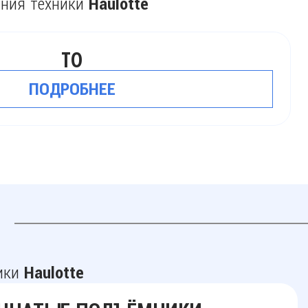
ания техники
Haulotte
Е
ники
Haulotte