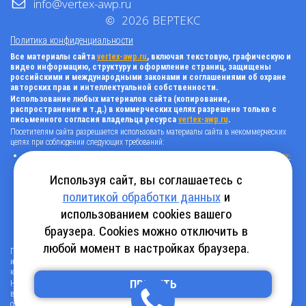
info@vertex-awp.ru
©
2026
ВЕРТЕКС
Политика конфиденциальности
Все материалы сайта
vertex-awp.ru
, включая текстовую, графическую и
видео информацию, структуру и оформление страниц, защищены
российскими и международными законами и соглашениями об охране
авторских прав и интеллектуальной собственности.
Использование любых материалов сайта (копирование,
распространение и т.д.) в коммерческих целях разрешено только с
письменного согласия владельца ресурса
vertex-awp.ru
.
Посетителям сайта разрешается использовать материалы сайта в некоммерческих
целях при соблюдении следующих требований:
поставить прямую активную гиперссылку на оригинал в виде: «источник
vertex-
awp.ru
», гиперссылки должны быть открыты к индексации поисковыми
системами, т.е. запрещено применять «noindex», «nofollow» и любые другие
Используя сайт, вы соглашаетесь с
способы, нельзя использовать редирект в ссылках;
политикой обработки данных
и
все ссылки, имеющиеся в тексте материала, должны оставаться в неизменном
виде и быть прямыми и активными;
использованием cookies вашего
в случае регулярного использования материалов сайта
vertex-awp.ru
, прямая
активная ссылка на ресурс должна быть размещена на главной странице вашего
браузера. Cookies можно отключить в
сайта (в любом видимом месте).
любой момент в настройках браузера.
Посетителям сайта разрешается копировать/скачивать только следующую
информацию: бланки, анкеты, каталоги, промокоды на скидки, адреса офисов,
контактные телефоны и контактную информацию.
Нарушение вышеуказанных положений является нарушением авторских прав и
ПРИНЯТЬ
влечет наступление гражданской, административной и уголовной ответственности в
соответствии с действующим законодательством.