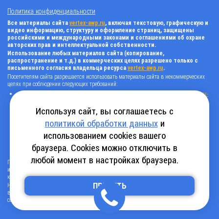
Политика конфиденциальности
Все материалы сайта
vertex-awp.ru
, включая текстовую, графическую и
видео информацию, структуру и оформление страниц, защищены
российскими и международными законами и соглашениями об охране
авторских прав и интеллектуальной собственности.
Использование любых материалов сайта (копирование,
распространение и т.д.) в коммерческих целях разрешено только с
письменного согласия владельца ресурса
vertex-awp.ru
.
Посетителям сайта разрешается использовать материалы сайта в некоммерческих
целях при соблюдении следующих требований:
поставить прямую активную гиперссылку на оригинал в виде: «источник
vertex-
awp.ru
», гиперссылки должны быть открыты к индексации поисковыми
системами, т.е. запрещено применять «noindex», «nofollow» и любые другие
Используя сайт, вы соглашаетесь с
способы, нельзя использовать редирект в ссылках;
политикой обработки данных
и
все ссылки, имеющиеся в тексте материала, должны оставаться в неизменном
виде и быть прямыми и активными;
использованием cookies вашего
в случае регулярного использования материалов сайта
vertex-awp.ru
, прямая
активная ссылка на ресурс должна быть размещена на главной странице вашего
браузера. Cookies можно отключить в
сайта (в любом видимом месте).
любой момент в настройках браузера.
Посетителям сайта разрешается копировать/скачивать только следующую
информацию: бланки, анкеты, каталоги, промокоды на скидки, адреса офисов,
контактные телефоны и контактную информацию.
ПРИНЯТЬ
Нарушение вышеуказанных положений является нарушением авторских прав и
влечет наступление гражданской, административной и уголовной ответственности в
соответствии с действующим законодательством.