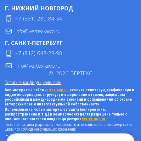
Г. НИЖНИЙ НОВГОРОД
+7 (831) 280-84-54
info@vertex-awp.ru
Г. САНКТ-ПЕТЕРБУРГ
+7 (812) 648-28-98
info@vertex-awp.ru
©
2026
ВЕРТЕКС
Политика конфиденциальности
Все материалы сайта
vertex-awp.ru
, включая текстовую, графическую и
видео информацию, структуру и оформление страниц, защищены
российскими и международными законами и соглашениями об охране
авторских прав и интеллектуальной собственности.
Использование любых материалов сайта (копирование,
распространение и т.д.) в коммерческих целях разрешено только с
письменного согласия владельца ресурса
vertex-awp.ru
.
Посетителям сайта разрешается использовать материалы сайта в некоммерческих
целях при соблюдении следующих требований:
поставить прямую активную гиперссылку на оригинал в виде: «источник
vertex-
awp.ru
», гиперссылки должны быть открыты к индексации поисковыми