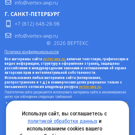
info@vertex-awp.ru
Г. САНКТ-ПЕТЕРБУРГ
+7 (812) 648-28-98
info@vertex-awp.ru
©
2026
ВЕРТЕКС
Политика конфиденциальности
Все материалы сайта
vertex-awp.ru
, включая текстовую, графическую и
видео информацию, структуру и оформление страниц, защищены
российскими и международными законами и соглашениями об охране
авторских прав и интеллектуальной собственности.
Использование любых материалов сайта (копирование,
распространение и т.д.) в коммерческих целях разрешено только с
письменного согласия владельца ресурса
vertex-awp.ru
.
Посетителям сайта разрешается использовать материалы сайта в некоммерческих
целях при соблюдении следующих требований:
поставить прямую активную гиперссылку на оригинал в виде: «источник
vertex-
awp.ru
», гиперссылки должны быть открыты к индексации поисковыми
системами, т.е. запрещено применять «noindex», «nofollow» и любые другие
Используя сайт, вы соглашаетесь с
способы, нельзя использовать редирект в ссылках;
политикой обработки данных
и
все ссылки, имеющиеся в тексте материала, должны оставаться в неизменном
виде и быть прямыми и активными;
использованием cookies вашего
в случае регулярного использования материалов сайта
vertex-awp.ru
, прямая
активная ссылка на ресурс должна быть размещена на главной странице вашего