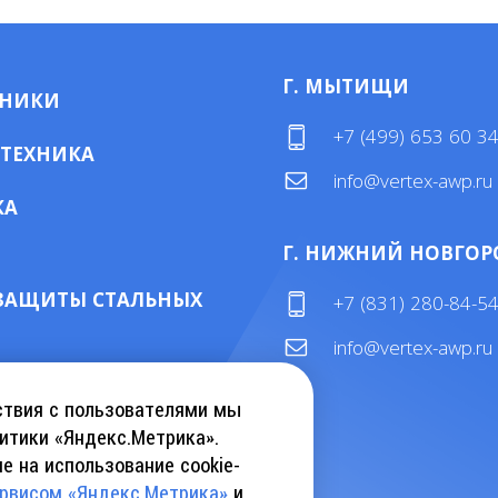
Г. МЫТИЩИ
МНИКИ
+7 (499) 653 60 3
 ТЕХНИКА
info@vertex-awp.ru
КА
Г. НИЖНИЙ НОВГОР
ЗАЩИТЫ СТАЛЬНЫХ
+7 (831) 280-84-5
info@vertex-awp.ru
ТАЛОГ KEBU CRANE
ствия с пользователями мы
итики «Яндекс.Метрика».
е на использование cookie-
АТЬ КАТАЛОГ INSLIFT
ервисом «Яндекс.Метрика»
и