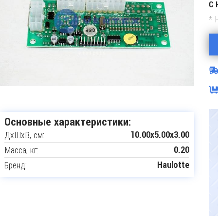
С 
* 
Основные характеристики:
ДxШxВ, см:
10.00x5.00x3.00
Масса, кг:
0.20
Бренд:
Haulotte