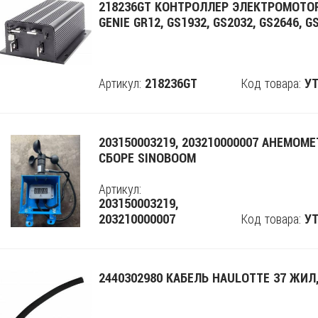
218236GT КОНТРОЛЛЕР ЭЛЕКТРОМОТО
GENIE GR12, GS1932, GS2032, GS2646, G
Артикул:
Код товара:
218236GT
Поделится
УТ
203150003219, 203210000007 АНЕМОМЕ
СБОРЕ SINOBOOM
Артикул:
203150003219,
Код товара:
203210000007
Поделится
УТ
2440302980 КАБЕЛЬ HAULOTTE 37 ЖИЛ