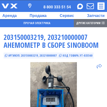
8 800 333 51 54
Аренда
Продажа
Сервис
Запчасти
ДРУГИЕ КАТЕГОРИИ
ПРОЧАЯ ЭЛЕКТРИКА
203150003219, 203210000007
АНЕМОМЕТР В СБОРЕ SINOBOOM
АРТИКУЛ:
203150003219, 203210000007
КОД ТОВАРА:
УТ-035560