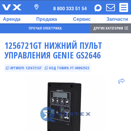
8 800 333 51 54
Аренда
Продажа
Сервис
Запчасти
ДРУГИЕ КАТЕГОРИИ
ПРОЧАЯ ЭЛЕКТРИКА
1256721GT НИЖНИЙ ПУЛЬТ
УПРАВЛЕНИЯ GENIE GS2646
АРТИКУЛ:
1256721GT
КОД ТОВАРА:
УТ-00002923