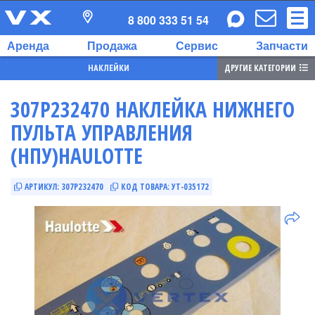
8 800 333 51 54
Аренда
Продажа
Сервис
Запчасти
ДРУГИЕ КАТЕГОРИИ
НАКЛЕЙКИ
307P232470 НАКЛЕЙКА НИЖНЕГО
ПУЛЬТА УПРАВЛЕНИЯ
(НПУ)HAULOTTE
АРТИКУЛ:
307P232470
КОД ТОВАРА:
УТ-035172