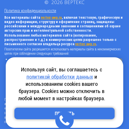
©
2026
ВЕРТЕКС
Политика конфиденциальности
Все материалы сайта
vertex-awp.ru
, включая текстовую, графическую и
видео информацию, структуру и оформление страниц, защищены
российскими и международными законами и соглашениями об охране
авторских прав и интеллектуальной собственности.
Использование любых материалов сайта (копирование,
распространение и т.д.) в коммерческих целях разрешено только с
письменного согласия владельца ресурса
vertex-awp.ru
.
Посетителям сайта разрешается использовать материалы сайта в некоммерческих
целях при соблюдении следующих требований:
поставить прямую активную гиперссылку на оригинал в виде: «источник
vertex-
awp.ru
», гиперссылки должны быть открыты к индексации поисковыми
системами, т.е. запрещено применять «noindex», «nofollow» и любые другие
Используя сайт, вы соглашаетесь с
способы, нельзя использовать редирект в ссылках;
политикой обработки данных
и
все ссылки, имеющиеся в тексте материала, должны оставаться в неизменном
виде и быть прямыми и активными;
использованием cookies вашего
в случае регулярного использования материалов сайта
vertex-awp.ru
, прямая
активная ссылка на ресурс должна быть размещена на главной странице вашего
браузера. Cookies можно отключить в
сайта (в любом видимом месте).
любой момент в настройках браузера.
Посетителям сайта разрешается копировать/скачивать только следующую
информацию: бланки, анкеты, каталоги, промокоды на скидки, адреса офисов,
контактные телефоны и контактную информацию.
Нарушение вышеуказанных положений является нарушением авторских прав и
ПРИНЯТЬ
влечет наступление гражданской, административной и уголовной ответственности в
соответствии с действующим законодательством.