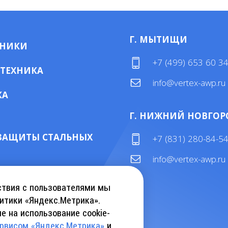
Г. МЫТИЩИ
МНИКИ
+7 (499) 653 60 3
 ТЕХНИКА
info@vertex-awp.ru
КА
Г. НИЖНИЙ НОВГОР
ЗАЩИТЫ СТАЛЬНЫХ
+7 (831) 280-84-5
info@vertex-awp.ru
ТАЛОГ KEBU CRANE
ствия с пользователями мы
итики «Яндекс.Метрика».
е на использование cookie-
АТЬ КАТАЛОГ INSLIFT
ервисом «Яндекс.Метрика»
и