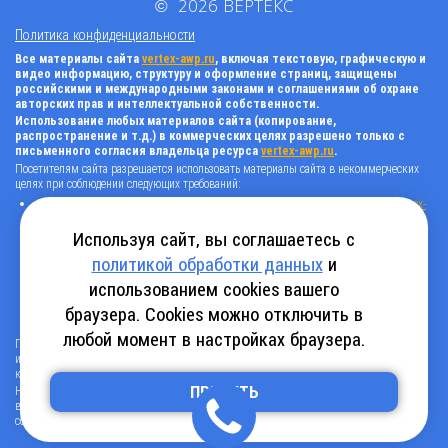
©
2026
ВЕРТЕКС
Политика конфиденциальности
Все материалы сайта
vertex-awp.ru
, включая текстовую, графическую и
видео информацию, структуру и оформление страниц, защищены
российскими и международными законами и соглашениями об охране
авторских прав и интеллектуальной собственности.
Использование любых материалов сайта (копирование,
распространение и т.д.) в коммерческих целях разрешено только с
письменного согласия владельца ресурса
vertex-awp.ru
.
Посетителям сайта разрешается использовать материалы сайта в некоммерческих
целях при соблюдении следующих требований:
поставить прямую активную гиперссылку на оригинал в виде: «источник
vertex-
awp.ru
», гиперссылки должны быть открыты к индексации поисковыми
системами, т.е. запрещено применять «noindex», «nofollow» и любые другие
Используя сайт, вы соглашаетесь с
способы, нельзя использовать редирект в ссылках;
политикой обработки данных
и
все ссылки, имеющиеся в тексте материала, должны оставаться в неизменном
виде и быть прямыми и активными;
использованием cookies вашего
в случае регулярного использования материалов сайта
vertex-awp.ru
, прямая
активная ссылка на ресурс должна быть размещена на главной странице вашего
браузера. Cookies можно отключить в
сайта (в любом видимом месте).
любой момент в настройках браузера.
Посетителям сайта разрешается копировать/скачивать только следующую
информацию: бланки, анкеты, каталоги, промокоды на скидки, адреса офисов,
контактные телефоны и контактную информацию.
Нарушение вышеуказанных положений является нарушением авторских прав и
ПРИНЯТЬ
влечет наступление гражданской, административной и уголовной ответственности в
соответствии с действующим законодательством.