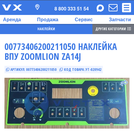
8 800 333 51 54
Аренда
Продажа
Сервис
Запчасти
ДРУГИЕ КАТЕГОРИИ
НАКЛЕЙКИ
00773406200211050 НАКЛЕЙКА
ВПУ ZOOMLION ZA14J
АРТИКУЛ:
00773406200211050
КОД ТОВАРА:
УТ-020942