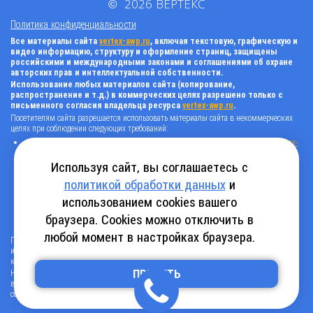
©
2026
ВЕРТЕКС
Политика конфиденциальности
Все материалы сайта
vertex-awp.ru
, включая текстовую, графическую и
видео информацию, структуру и оформление страниц, защищены
российскими и международными законами и соглашениями об охране
авторских прав и интеллектуальной собственности.
Использование любых материалов сайта (копирование,
распространение и т.д.) в коммерческих целях разрешено только с
письменного согласия владельца ресурса
vertex-awp.ru
.
Посетителям сайта разрешается использовать материалы сайта в некоммерческих
целях при соблюдении следующих требований:
поставить прямую активную гиперссылку на оригинал в виде: «источник
vertex-
awp.ru
», гиперссылки должны быть открыты к индексации поисковыми
системами, т.е. запрещено применять «noindex», «nofollow» и любые другие
Используя сайт, вы соглашаетесь с
способы, нельзя использовать редирект в ссылках;
политикой обработки данных
и
все ссылки, имеющиеся в тексте материала, должны оставаться в неизменном
виде и быть прямыми и активными;
использованием cookies вашего
в случае регулярного использования материалов сайта
vertex-awp.ru
, прямая
активная ссылка на ресурс должна быть размещена на главной странице вашего
браузера. Cookies можно отключить в
сайта (в любом видимом месте).
любой момент в настройках браузера.
Посетителям сайта разрешается копировать/скачивать только следующую
информацию: бланки, анкеты, каталоги, промокоды на скидки, адреса офисов,
контактные телефоны и контактную информацию.
Нарушение вышеуказанных положений является нарушением авторских прав и
ПРИНЯТЬ
влечет наступление гражданской, административной и уголовной ответственности в
соответствии с действующим законодательством.