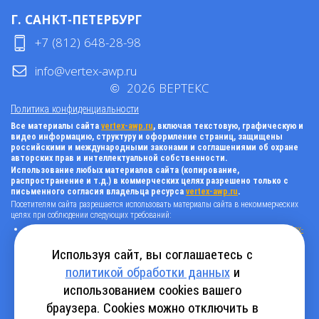
Г. САНКТ-ПЕТЕРБУРГ
+7 (812) 648-28-98
info@vertex-awp.ru
©
2026
ВЕРТЕКС
Политика конфиденциальности
Все материалы сайта
vertex-awp.ru
, включая текстовую, графическую и
видео информацию, структуру и оформление страниц, защищены
российскими и международными законами и соглашениями об охране
авторских прав и интеллектуальной собственности.
Использование любых материалов сайта (копирование,
распространение и т.д.) в коммерческих целях разрешено только с
письменного согласия владельца ресурса
vertex-awp.ru
.
Посетителям сайта разрешается использовать материалы сайта в некоммерческих
целях при соблюдении следующих требований:
поставить прямую активную гиперссылку на оригинал в виде: «источник
vertex-
awp.ru
», гиперссылки должны быть открыты к индексации поисковыми
системами, т.е. запрещено применять «noindex», «nofollow» и любые другие
Используя сайт, вы соглашаетесь с
способы, нельзя использовать редирект в ссылках;
политикой обработки данных
и
все ссылки, имеющиеся в тексте материала, должны оставаться в неизменном
виде и быть прямыми и активными;
использованием cookies вашего
в случае регулярного использования материалов сайта
vertex-awp.ru
, прямая
активная ссылка на ресурс должна быть размещена на главной странице вашего
браузера. Cookies можно отключить в
сайта (в любом видимом месте).