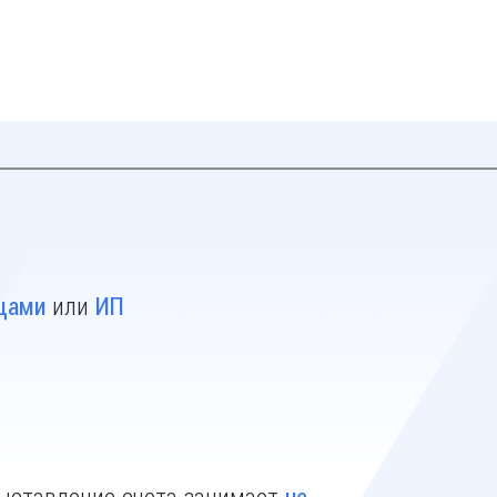
или
цами
ИП
ыставление счета занимает