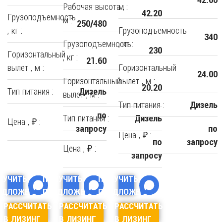
Рабочая высота ,
м :
42.20
Грузоподъемность
м :
250/480
, кг :
Грузоподъемность
340
Грузоподъемность
, кг :
230
Горизонтальный
, кг :
21.60
вылет , м :
Горизонтальный
24.00
Горизонтальный
вылет , м :
20.20
Тип питания :
Дизель
вылет , м :
Тип питания :
Дизель
по
Тип питания :
Дизель
Цена , ₽ :
запросу
по
Цена , ₽ :
по
запросу
Цена , ₽ :
запросу
ЛУЧИТЬ
ПОЛУЧИТЬ
ПОЛУЧИТЬ
ЕДЛОЖЕНИЕ
ПРЕДЛОЖЕНИЕ
ПРЕДЛОЖЕНИЕ
РАССЧИТАТЬ
РАССЧИТАТЬ
РАССЧИТАТЬ
В ЛИЗИНГ
В ЛИЗИНГ
В ЛИЗИНГ