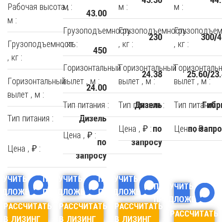
Рабочая высота ,
м :
м :
м :
43.00
м :
Грузоподъемность
Грузоподъемность
Грузоподъем
230
300/4
Грузоподъемность
, кг :
, кг :
, кг :
450
, кг :
Горизонтальный
Горизонтальный
Горизонталь
24.38
25.60/23
Горизонтальный
вылет , м :
вылет , м :
вылет , м :
24.00
вылет , м :
Тип питания :
Тип питания :
Тип питания :
Дизель
Гибр
Тип питания :
Дизель
Цена , ₽ :
Цена , ₽ :
по
по запро
Цена , ₽ :
по
запросу
Цена , ₽ :
запросу
ЛУЧИТЬ
ПОЛУЧИТЬ
ПОЛУЧИТЬ
ПОЛУЧИТЬ
ЕДЛОЖЕНИЕ
ПРЕДЛОЖЕНИЕ
ПРЕДЛОЖЕНИЕ
ПРЕДЛОЖЕНИЕ
РАССЧИТАТЬ
РАССЧИТАТЬ
РАССЧИТАТЬ
РАССЧИТАТЬ
В ЛИЗИНГ
В ЛИЗИНГ
В ЛИЗИНГ