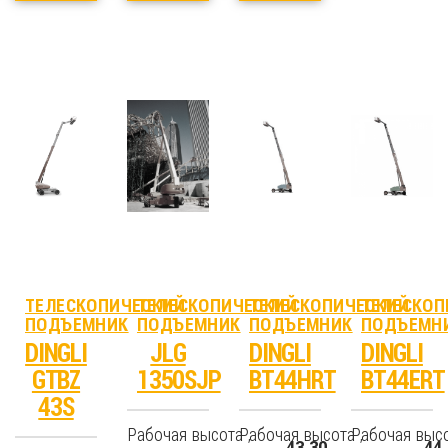
ТЕЛЕСКОПИЧЕСКИЙ
ТЕЛЕСКОПИЧЕСКИЙ
ТЕЛЕСКОПИЧЕСКИЙ
ТЕЛЕСКОП
ПОДЪЕМНИК
ПОДЪЕМНИК
ПОДЪЕМНИК
ПОДЪЕМН
DINGLI
JLG
DINGLI
DINGLI
GTBZ
1350SJP
BT44HRT
BT44ERT
43S
Рабочая высота ,
Рабочая высота ,
Рабочая высо
43.30
44