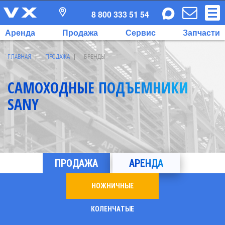
8 800 333 51 54
Аренда
Продажа
Сервис
Запчасти
ГЛАВНАЯ
ПРОДАЖА
БРЕНДЫ
САМОХОДНЫЕ ПОДЪЕМНИКИ
SANY
ПРОДАЖА
АРЕНДА
НОЖНИЧНЫЕ
КОЛЕНЧАТЫЕ