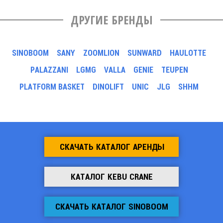
ДРУГИЕ БРЕНДЫ
SINOBOOM
SANY
ZOOMLION
SUNWARD
HAULOTTE
PALAZZANI
LGMG
VALLA
GENIE
TEUPEN
PLATFORM BASKET
DINOLIFT
UNIC
JLG
SHHM
СКАЧАТЬ КАТАЛОГ АРЕНДЫ
КАТАЛОГ KEBU CRANE
СКАЧАТЬ КАТАЛОГ SINOBOOM