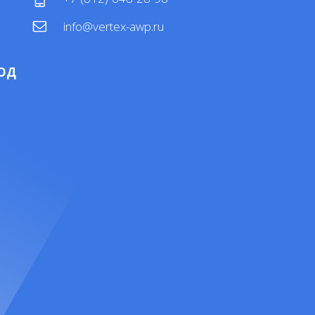
info@vertex-awp.ru
ОД
4