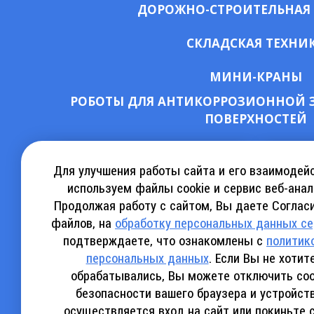
ДОРОЖНО-СТРОИТЕЛЬНАЯ
СКЛАДСКАЯ ТЕХНИ
МИНИ-КРАНЫ
РОБОТЫ ДЛЯ АНТИКОРРОЗИОННОЙ 
ПОВЕРХНОСТЕЙ
СКАЧАТЬ КАТАЛОГ АРЕНДЫ
КА
Для улучшения работы сайта и его взаимодей
используем файлы cookie и сервис веб-анал
Продолжая работу с сайтом, Вы даете Согласи
СКАЧАТЬ КАТАЛОГ SINOBOOM
СКАЧ
файлов, на
обработку персональных данных с
подтверждаете, что ознакомлены с
политик
персональных данных
. Если Вы не хоти
обрабатывались, Вы можете отключить coo
безопасности вашего браузера и устройст
Политика конфиденциальности
осуществляется вход на сайт или покиньте 