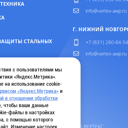
 ТЕХНИКА
info@vertex-awp.ru
КА
Г. НИЖНИЙ НОВГОР
ЗАЩИТЫ СТАЛЬНЫХ
+7 (831) 280-84-5
info@vertex-awp.ru
ТАЛОГ KEBU CRANE
ствия с пользователями мы
итики «Яндекс.Метрика».
е на использование cookie-
АТЬ КАТАЛОГ INSLIFT
ервисом «Яндекс.Метрика»
и
ой в отношении обработки
те, чтобы ваши данные
kie-файлы в настройках
ва, с помощью которого
©
2026
ВЕРТЕКС
сайт. Изменение настроек