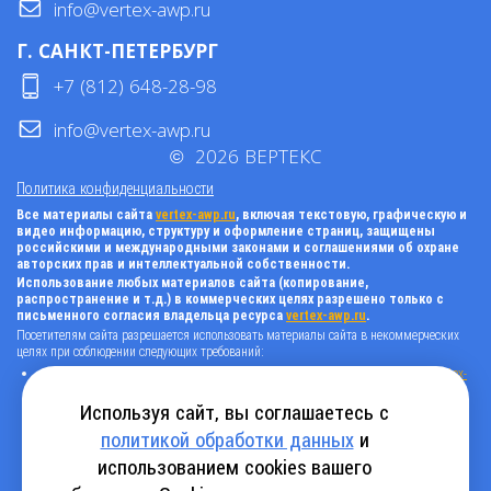
info@vertex-awp.ru
Г. САНКТ-ПЕТЕРБУРГ
+7 (812) 648-28-98
info@vertex-awp.ru
©
2026
ВЕРТЕКС
Политика конфиденциальности
Все материалы сайта
vertex-awp.ru
, включая текстовую, графическую и
видео информацию, структуру и оформление страниц, защищены
российскими и международными законами и соглашениями об охране
авторских прав и интеллектуальной собственности.
Использование любых материалов сайта (копирование,
распространение и т.д.) в коммерческих целях разрешено только с
письменного согласия владельца ресурса
vertex-awp.ru
.
Посетителям сайта разрешается использовать материалы сайта в некоммерческих
целях при соблюдении следующих требований:
поставить прямую активную гиперссылку на оригинал в виде: «источник
vertex-
awp.ru
», гиперссылки должны быть открыты к индексации поисковыми
системами, т.е. запрещено применять «noindex», «nofollow» и любые другие
Используя сайт, вы соглашаетесь с
способы, нельзя использовать редирект в ссылках;
политикой обработки данных
и
все ссылки, имеющиеся в тексте материала, должны оставаться в неизменном
виде и быть прямыми и активными;
использованием cookies вашего
в случае регулярного использования материалов сайта
vertex-awp.ru
, прямая
активная ссылка на ресурс должна быть размещена на главной странице вашего