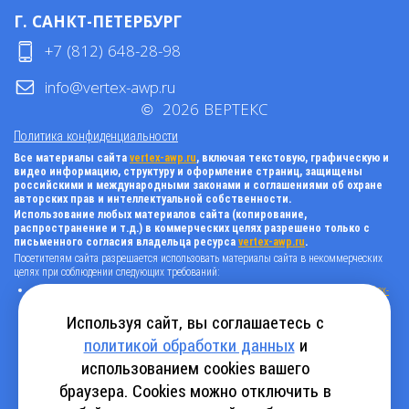
Г. САНКТ-ПЕТЕРБУРГ
+7 (812) 648-28-98
info@vertex-awp.ru
©
2026
ВЕРТЕКС
Политика конфиденциальности
Все материалы сайта
vertex-awp.ru
, включая текстовую, графическую и
видео информацию, структуру и оформление страниц, защищены
российскими и международными законами и соглашениями об охране
авторских прав и интеллектуальной собственности.
Использование любых материалов сайта (копирование,
распространение и т.д.) в коммерческих целях разрешено только с
письменного согласия владельца ресурса
vertex-awp.ru
.
Посетителям сайта разрешается использовать материалы сайта в некоммерческих
целях при соблюдении следующих требований:
поставить прямую активную гиперссылку на оригинал в виде: «источник
vertex-
awp.ru
», гиперссылки должны быть открыты к индексации поисковыми
системами, т.е. запрещено применять «noindex», «nofollow» и любые другие
Используя сайт, вы соглашаетесь с
способы, нельзя использовать редирект в ссылках;
политикой обработки данных
и
все ссылки, имеющиеся в тексте материала, должны оставаться в неизменном
виде и быть прямыми и активными;
использованием cookies вашего
в случае регулярного использования материалов сайта
vertex-awp.ru
, прямая
активная ссылка на ресурс должна быть размещена на главной странице вашего
браузера. Cookies можно отключить в
сайта (в любом видимом месте).