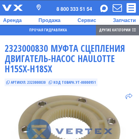
8 800 333 51 54
Аренда
Продажа
Сервис
Запчасти
ДРУГИЕ КАТЕГОРИИ
ПРОЧАЯ ГИДРАВЛИКА
2323000830 МУФТА СЦЕПЛЕНИЯ
ДВИГАТЕЛЬ-НАСОС HAULOTTE
H15SX-H18SX
АРТИКУЛ:
2323000830
КОД ТОВАРА:
УТ-00000951