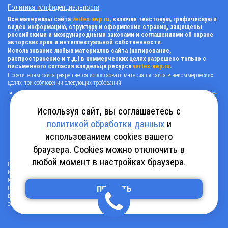
Политика конфиденциальности
Все материалы сайта
vertex-awp.ru
, включая текстовую, графическую и
видео информацию, структуру и оформление страниц, защищены
российскими и международными законами и соглашениями об охране
авторских прав и интеллектуальной собственности.
Использование любых материалов сайта (копирование,
распространение и т.д.) в коммерческих целях разрешено только с
письменного согласия владельца ресурса
vertex-awp.ru
.
Посетителям сайта разрешается использовать материалы сайта в некоммерческих
целях при соблюдении следующих требований:
поставить прямую активную гиперссылку на оригинал в виде: «источник
vertex-
awp.ru
», гиперссылки должны быть открыты к индексации поисковыми
системами, т.е. запрещено применять «noindex», «nofollow» и любые другие
Используя сайт, вы соглашаетесь с
способы, нельзя использовать редирект в ссылках;
политикой обработки данных
и
все ссылки, имеющиеся в тексте материала, должны оставаться в неизменном
виде и быть прямыми и активными;
использованием cookies вашего
в случае регулярного использования материалов сайта
vertex-awp.ru
, прямая
активная ссылка на ресурс должна быть размещена на главной странице вашего
браузера. Cookies можно отключить в
сайта (в любом видимом месте).
любой момент в настройках браузера.
Посетителям сайта разрешается копировать/скачивать только следующую
информацию: бланки, анкеты, каталоги, промокоды на скидки, адреса офисов,
контактные телефоны и контактную информацию.
Нарушение вышеуказанных положений является нарушением авторских прав и
ПРИНЯТЬ
влечет наступление гражданской, административной и уголовной ответственности в
соответствии с действующим законодательством.