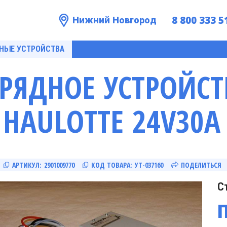
8 800 333 5
Нижний Новгород
НЫЕ УСТРОЙСТВА
АРЯДНОЕ УСТРОЙС
HAULOTTE 24V30A
АРТИКУЛ:
2901009770
КОД ТОВАРА:
УТ-037160
ПОДЕЛИТЬСЯ
С