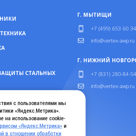
Г. МЫТИЩИ
МНИКИ
+7 (499) 653 60 3
 ТЕХНИКА
info@vertex-awp.ru
КА
Г. НИЖНИЙ НОВГОР
ЗАЩИТЫ СТАЛЬНЫХ
+7 (831) 280-84-5
info@vertex-awp.ru
ТАЛОГ KEBU CRANE
ствия с пользователями мы
итики «Яндекс.Метрика».
е на использование cookie-
АТЬ КАТАЛОГ INSLIFT
ервисом «Яндекс.Метрика»
и
ой в отношении обработки