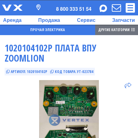
8 800 333 51 54
Аренда
Продажа
Сервис
Запчасти
ДРУГИЕ КАТЕГОРИИ
ПРОЧАЯ ЭЛЕКТРИКА
1020104102P ПЛАТА ВПУ
ZOOMLION
АРТИКУЛ:
1020104102P
КОД ТОВАРА:
УТ-023784