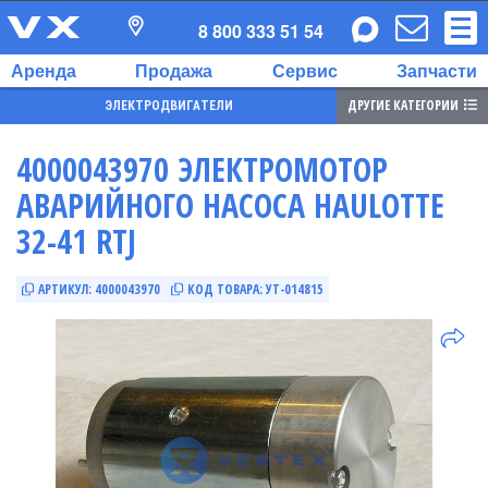
8 800 333 51 54
Аренда
Продажа
Сервис
Запчасти
ДРУГИЕ КАТЕГОРИИ
ЭЛЕКТРОДВИГАТЕЛИ
4000043970 ЭЛЕКТРОМОТОР
АВАРИЙНОГО НАСОСА HAULOTTE
32-41 RTJ
АРТИКУЛ:
4000043970
КОД ТОВАРА:
УТ-014815