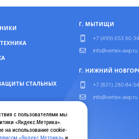
Г. МЫТИЩИ
МНИКИ
+7 (499) 653 60 3
 ТЕХНИКА
info@vertex-awp.ru
КА
Г. НИЖНИЙ НОВГОР
ЗАЩИТЫ СТАЛЬНЫХ
+7 (831) 280-84-5
info@vertex-awp.ru
ТАЛОГ KEBU CRANE
ствия с пользователями мы
итики «Яндекс.Метрика».
е на использование cookie-
АТЬ КАТАЛОГ INSLIFT
ервисом «Яндекс.Метрика»
и