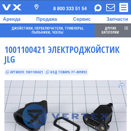
8 800 333 51 54
Аренда
Продажа
Сервис
Запчасти
ДРУГИЕ
ДЖОЙСТИКИ, ПЕРЕКЛЮЧАТЕЛИ, ТУМБЛЕРЫ,
КАТЕГОРИИ
ПЫЛЬНИКИ, ЧЕХЛЫ
1001100421 ЭЛЕКТРОДЖОЙСТИК
JLG
АРТИКУЛ:
1001100421
КОД ТОВАРА:
УТ-009892