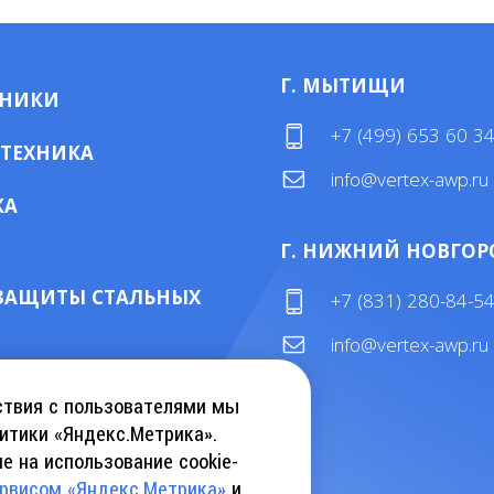
Г. МЫТИЩИ
МНИКИ
+7 (499) 653 60 3
 ТЕХНИКА
info@vertex-awp.ru
КА
Г. НИЖНИЙ НОВГОР
ЗАЩИТЫ СТАЛЬНЫХ
+7 (831) 280-84-5
info@vertex-awp.ru
ТАЛОГ KEBU CRANE
ствия с пользователями мы
итики «Яндекс.Метрика».
е на использование cookie-
АТЬ КАТАЛОГ INSLIFT
ервисом «Яндекс.Метрика»
и