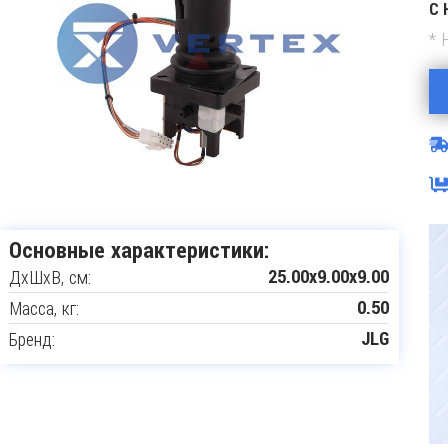
С 
* 
Основные характеристики:
ДxШxВ, см:
25.00x9.00x9.00
Масса, кг:
0.50
Бренд:
JLG