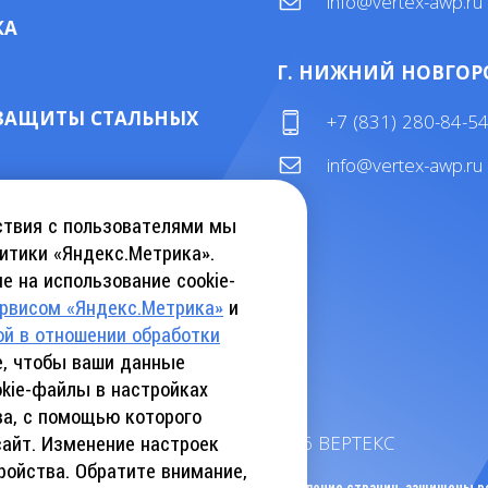
info@vertex-awp.ru
КА
Г. НИЖНИЙ НОВГОР
ЗАЩИТЫ СТАЛЬНЫХ
+7 (831) 280-84-5
info@vertex-awp.ru
ТАЛОГ KEBU CRANE
ствия с пользователями мы
итики «Яндекс.Метрика».
е на использование cookie-
АТЬ КАТАЛОГ INSLIFT
ервисом «Яндекс.Метрика»
и
ой в отношении обработки
те, чтобы ваши данные
kie-файлы в настройках
ва, с помощью которого
©
2026
ВЕРТЕКС
сайт. Изменение настроек
ройства. Обратите внимание,