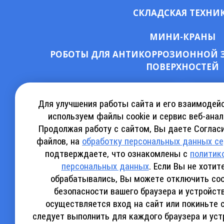
СКЛАДСКАЯ ТЕХНИ
МИНИ-КРАНЫ
РОБОТЫ ДЛЯ АНТИКОРРОЗИОННОЙ 
ПОВЕРХНОСТЕЙ
СКАЧАТЬ КАТАЛОГ АРЕНДЫ
КА
Для улучшения работы сайта и его взаимодей
используем файлы cookie и сервис веб-анал
Продолжая работу с сайтом, Вы даете Согласи
СКАЧАТЬ КАТАЛОГ SINOBOOM
СКАЧ
файлов, на
обработку персональных данных с
подтверждаете, что ознакомлены с
политик
персональных данных
. Если Вы не хоти
обрабатывались, Вы можете отключить coo
безопасности вашего браузера и устройст
Политика конфиденциальности
осуществляется вход на сайт или покиньте 
следует выполнить для каждого браузера и уст