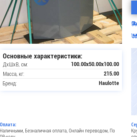
Основные характеристики:
ДxШxВ, см:
100.00x50.00x100.00
Масса, кг:
215.00
Бренд:
Haulotte
Оплата:
Се
Наличными, Безналичная оплата, Онлайн переводом, По
Кр
QR-коду
сп