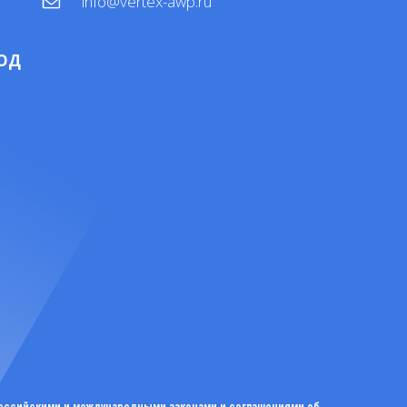
info@vertex-awp.ru
ОД
4