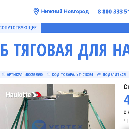
8 800 333 5
Нижний Новгород
 СОПУТСТВУЮЩЕЕ
КБ ТЯГОВАЯ ДЛЯ H
АРТИКУЛ:
4000558590
КОД ТОВАРА:
УТ-018024
ПОДЕЛИТЬСЯ
С
С 
* 