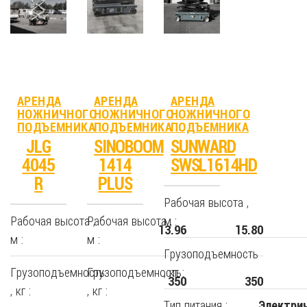
АРЕНДА
АРЕНДА
АРЕНДА
НОЖНИЧНОГО
НОЖНИЧНОГО
НОЖНИЧНОГО
ПОДЪЕМНИКА
ПОДЪЕМНИКА
ПОДЪЕМНИКА
JLG
SINOBOOM
SUNWARD
4045
1414
SWSL1614HD
R
PLUS
Рабочая высота ,
Рабочая высота ,
Рабочая высота ,
м :
13.96
15.80
м :
м :
Грузоподъемность
Грузоподъемность
Грузоподъемность
, кг :
350
350
, кг :
, кг :
Тип питания :
Электри