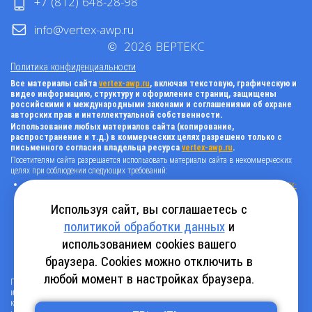
+7 (812) 648-28-98
info@vertex-awp.ru
©
2026
ВЕРТЕКС
Политика конфиденциальности
Все материалы сайта
vertex-awp.ru
, включая текстовую, графическую и
видео информацию, структуру и оформление страниц, защищены
российскими и международными законами и соглашениями об охране
авторских прав и интеллектуальной собственности.
Использование любых материалов сайта (копирование,
распространение и т.д.) в коммерческих целях разрешено только с
письменного согласия владельца ресурса
vertex-awp.ru
.
Посетителям сайта разрешается использовать материалы сайта в некоммерческих
целях при соблюдении следующих требований:
поставить прямую активную гиперссылку на оригинал в виде: «источник
vertex-
awp.ru
», гиперссылки должны быть открыты к индексации поисковыми
системами, т.е. запрещено применять «noindex», «nofollow» и любые другие
Используя сайт, вы соглашаетесь с
способы, нельзя использовать редирект в ссылках;
политикой обработки данных
и
все ссылки, имеющиеся в тексте материала, должны оставаться в неизменном
виде и быть прямыми и активными;
использованием cookies вашего
в случае регулярного использования материалов сайта
vertex-awp.ru
, прямая
активная ссылка на ресурс должна быть размещена на главной странице вашего
браузера. Cookies можно отключить в
сайта (в любом видимом месте).
любой момент в настройках браузера.
Посетителям сайта разрешается копировать/скачивать только следующую
информацию: бланки, анкеты, каталоги, промокоды на скидки, адреса офисов,
контактные телефоны и контактную информацию.