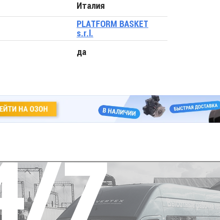
Италия
PLATFORM BASKET
s.r.l.
да