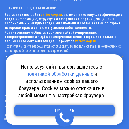
Политика конфиденциальности
Все материалы сайта
vertex-awp.ru
, включая текстовую, графическую и
видео информацию, структуру и оформление страниц, защищены
российскими и международными законами и соглашениями об охране
авторских прав и интеллектуальной собственности.
Использование любых материалов сайта (копирование,
распространение и т.д.) в коммерческих целях разрешено только с
письменного согласия владельца ресурса
vertex-awp.ru
.
Посетителям сайта разрешается использовать материалы сайта в некоммерческих
целях при соблюдении следующих требований:
поставить прямую активную гиперссылку на оригинал в виде: «источник
vertex-
awp.ru
», гиперссылки должны быть открыты к индексации поисковыми
системами, т.е. запрещено применять «noindex», «nofollow» и любые другие
Используя сайт, вы соглашаетесь с
способы, нельзя использовать редирект в ссылках;
политикой обработки данных
и
все ссылки, имеющиеся в тексте материала, должны оставаться в неизменном
виде и быть прямыми и активными;
использованием cookies вашего
в случае регулярного использования материалов сайта
vertex-awp.ru
, прямая
активная ссылка на ресурс должна быть размещена на главной странице вашего
браузера. Cookies можно отключить в
сайта (в любом видимом месте).
любой момент в настройках браузера.
Посетителям сайта разрешается копировать/скачивать только следующую
информацию: бланки, анкеты, каталоги, промокоды на скидки, адреса офисов,
контактные телефоны и контактную информацию.
ПРИНЯТЬ
Нарушение вышеуказанных положений является нарушением авторских прав и
влечет наступление гражданской, административной и уголовной ответственности в
соответствии с действующим законодательством.