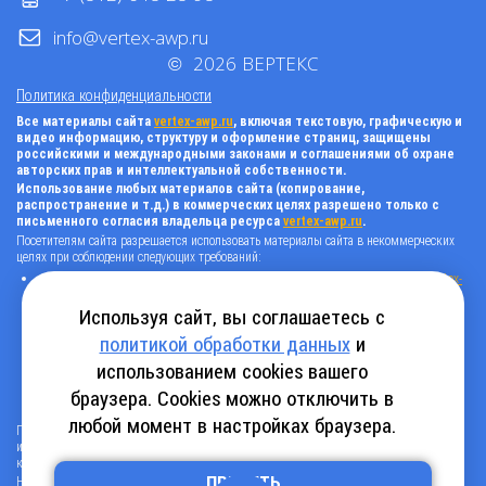
info@vertex-awp.ru
©
2026
ВЕРТЕКС
Политика конфиденциальности
Все материалы сайта
vertex-awp.ru
, включая текстовую, графическую и
видео информацию, структуру и оформление страниц, защищены
российскими и международными законами и соглашениями об охране
авторских прав и интеллектуальной собственности.
Использование любых материалов сайта (копирование,
распространение и т.д.) в коммерческих целях разрешено только с
письменного согласия владельца ресурса
vertex-awp.ru
.
Посетителям сайта разрешается использовать материалы сайта в некоммерческих
целях при соблюдении следующих требований:
поставить прямую активную гиперссылку на оригинал в виде: «источник
vertex-
awp.ru
», гиперссылки должны быть открыты к индексации поисковыми
системами, т.е. запрещено применять «noindex», «nofollow» и любые другие
Используя сайт, вы соглашаетесь с
способы, нельзя использовать редирект в ссылках;
политикой обработки данных
и
все ссылки, имеющиеся в тексте материала, должны оставаться в неизменном
виде и быть прямыми и активными;
использованием cookies вашего
в случае регулярного использования материалов сайта
vertex-awp.ru
, прямая
активная ссылка на ресурс должна быть размещена на главной странице вашего
браузера. Cookies можно отключить в
сайта (в любом видимом месте).
любой момент в настройках браузера.
Посетителям сайта разрешается копировать/скачивать только следующую
информацию: бланки, анкеты, каталоги, промокоды на скидки, адреса офисов,
контактные телефоны и контактную информацию.
ПРИНЯТЬ
Нарушение вышеуказанных положений является нарушением авторских прав и