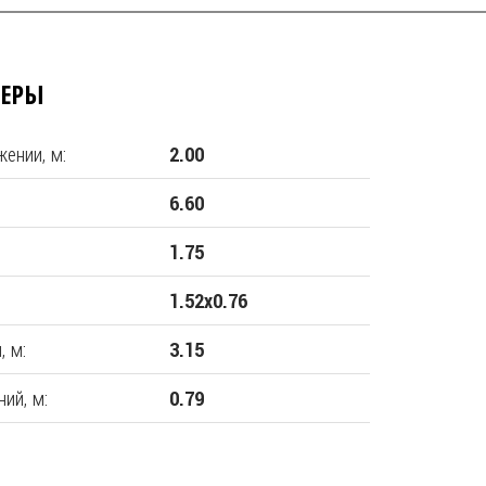
МЕРЫ
ении, м:
2.00
6.60
1.75
1.52х0.76
, м:
3.15
ий, м:
0.79