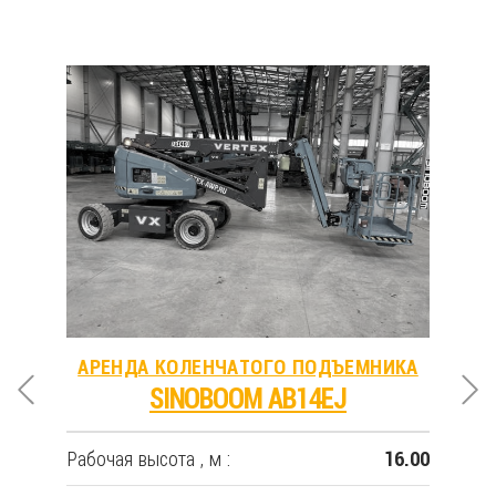
КА
АРЕНДА КОЛЕНЧАТОГО ПОДЪЕМНИКА
А
SINOBOOM AB14EJ
Рабочая высота , м :
Рабо
4.19
16.00