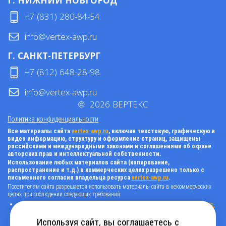
Г. НИЖНИЙ НОВГОРОД
+7 (831) 280-84-54
info@vertex-awp.ru
Г. САНКТ-ПЕТЕРБУРГ
+7 (812) 648-28-98
info@vertex-awp.ru
©
2026
ВЕРТЕКС
Политика конфиденциальности
Все материалы сайта
vertex-awp.ru
, включая текстовую, графическую и
видео информацию, структуру и оформление страниц, защищены
российскими и международными законами и соглашениями об охране
авторских прав и интеллектуальной собственности.
Использование любых материалов сайта (копирование,
распространение и т.д.) в коммерческих целях разрешено только с
письменного согласия владельца ресурса
vertex-awp.ru
.
Посетителям сайта разрешается использовать материалы сайта в некоммерческих
целях при соблюдении следующих требований:
поставить прямую активную гиперссылку на оригинал в виде: «источник
vertex-
awp.ru
», гиперссылки должны быть открыты к индексации поисковыми
системами, т.е. запрещено применять «noindex», «nofollow» и любые другие
Используя сайт, вы соглашаетесь с