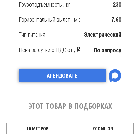
Грузоподъемность , кг :
Гру
230
230
Горизонтальный вылет , м :
Гор
6.45
7.60
Тип питания :
Тип 
ский
Электрический
Цена за сутки с НДС от ,
:
Р
росу
По запросу
Цен
АРЕНДОВАТЬ
ЭТОТ ТОВАР В ПОДБОРКАХ
И
16 МЕТРОВ
ZOOMLION