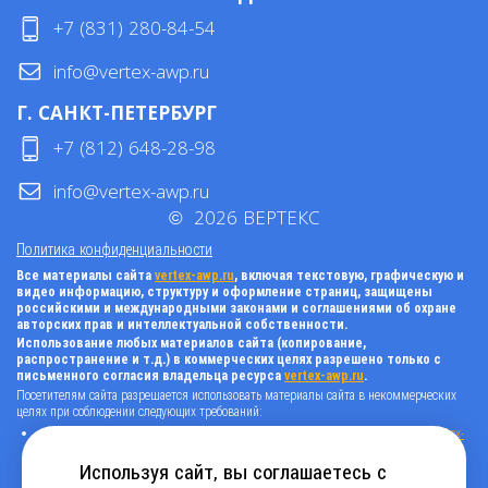
+7 (831) 280-84-54
info@vertex-awp.ru
Г. САНКТ-ПЕТЕРБУРГ
+7 (812) 648-28-98
info@vertex-awp.ru
©
2026
ВЕРТЕКС
Политика конфиденциальности
Все материалы сайта
vertex-awp.ru
, включая текстовую, графическую и
видео информацию, структуру и оформление страниц, защищены
российскими и международными законами и соглашениями об охране
авторских прав и интеллектуальной собственности.
Использование любых материалов сайта (копирование,
распространение и т.д.) в коммерческих целях разрешено только с
письменного согласия владельца ресурса
vertex-awp.ru
.
Посетителям сайта разрешается использовать материалы сайта в некоммерческих
целях при соблюдении следующих требований:
поставить прямую активную гиперссылку на оригинал в виде: «источник
vertex-
awp.ru
», гиперссылки должны быть открыты к индексации поисковыми
системами, т.е. запрещено применять «noindex», «nofollow» и любые другие
Используя сайт, вы соглашаетесь с
способы, нельзя использовать редирект в ссылках;