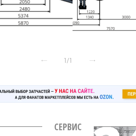
1
/
1
СЕРВИС