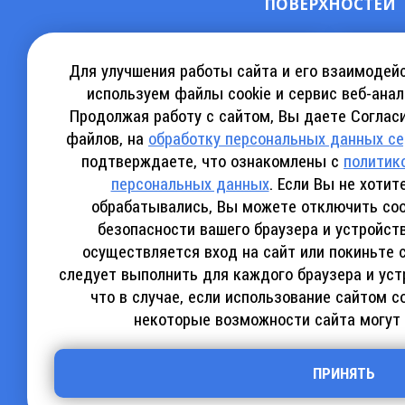
ПОВЕРХНОСТЕЙ
СКАЧАТЬ КАТАЛОГ АРЕНДЫ
КА
Для улучшения работы сайта и его взаимодей
используем файлы cookie и сервис веб-анал
Продолжая работу с сайтом, Вы даете Согласи
СКАЧАТЬ КАТАЛОГ SINOBOOM
СКАЧ
файлов, на
обработку персональных данных с
подтверждаете, что ознакомлены с
политик
персональных данных
. Если Вы не хоти
обрабатывались, Вы можете отключить coo
безопасности вашего браузера и устройст
Политика конфиденциальности
осуществляется вход на сайт или покиньте 
следует выполнить для каждого браузера и уст
Все материалы сайта
vertex-awp.ru
, включая текстовую, гра
что в случае, если использование сайтом c
охране авторских прав и интеллектуальной собственности.
некоторые возможности сайта могут
Использование любых материалов сайта (копирование, распро
Посетителям сайта разрешается использовать материалы сайта в некомм
поставить прямую активную гиперссылку на оригинал в виде: «исто
способы, нельзя использовать редирект в ссылках;
ПРИНЯТЬ
все ссылки, имеющиеся в тексте материала, должны оставаться в н
в случае регулярного использования материалов сайта
vertex-awp.ru
,