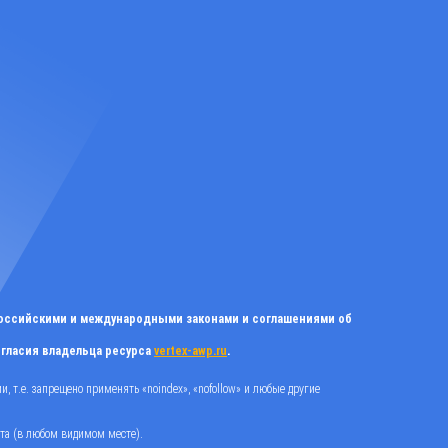
российскими и международными законами и соглашениями об
огласия владельца ресурса
vertex-awp.ru
.
 т.е. запрещено применять «noindex», «nofollow» и любые другие
йта (в любом видимом месте).