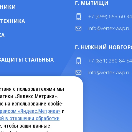
Г. МЫТИЩИ
МНИКИ
+7 (499) 653 60 3
 ТЕХНИКА
info@vertex-awp.ru
КА
Г. НИЖНИЙ НОВГОР
ЗАЩИТЫ СТАЛЬНЫХ
+7 (831) 280-84-5
info@vertex-awp.ru
ТАЛОГ KEBU CRANE
ствия с пользователями мы
итики «Яндекс.Метрика».
е на использование cookie-
АТЬ КАТАЛОГ INSLIFT
ервисом «Яндекс.Метрика»
и
ой в отношении обработки
те, чтобы ваши данные