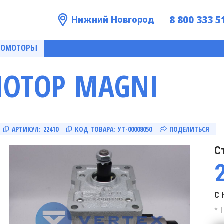
8 800 333 5
Нижний Новгород
РОМОТОРЫ
МОТОР MAGNI
АРТИКУЛ:
22410
КОД ТОВАРА:
УТ-00008050
ПОДЕЛИТЬСЯ
С
С 
* 