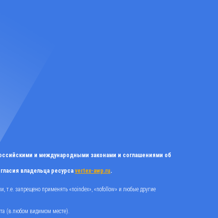
российскими и международными законами и соглашениями об
огласия владельца ресурса
vertex-awp.ru
.
 т.е. запрещено применять «noindex», «nofollow» и любые другие
йта (в любом видимом месте).