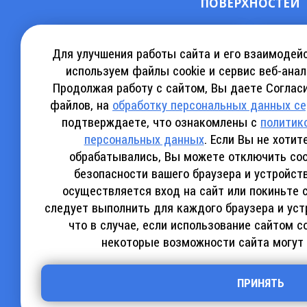
ПОВЕРХНОСТЕЙ
СКАЧАТЬ КАТАЛОГ АРЕНДЫ
КА
Для улучшения работы сайта и его взаимодей
используем файлы cookie и сервис веб-анал
Продолжая работу с сайтом, Вы даете Согласи
СКАЧАТЬ КАТАЛОГ SINOBOOM
СКАЧ
файлов, на
обработку персональных данных с
подтверждаете, что ознакомлены с
политик
персональных данных
. Если Вы не хоти
обрабатывались, Вы можете отключить coo
безопасности вашего браузера и устройст
Политика конфиденциальности
осуществляется вход на сайт или покиньте 
следует выполнить для каждого браузера и уст
Все материалы сайта
vertex-awp.ru
, включая текстовую, гра
что в случае, если использование сайтом c
охране авторских прав и интеллектуальной собственности.
некоторые возможности сайта могут
Использование любых материалов сайта (копирование, распро
Посетителям сайта разрешается использовать материалы сайта в некомм
поставить прямую активную гиперссылку на оригинал в виде: «исто
способы, нельзя использовать редирект в ссылках;
ПРИНЯТЬ
все ссылки, имеющиеся в тексте материала, должны оставаться в н
в случае регулярного использования материалов сайта
vertex-awp.ru
,