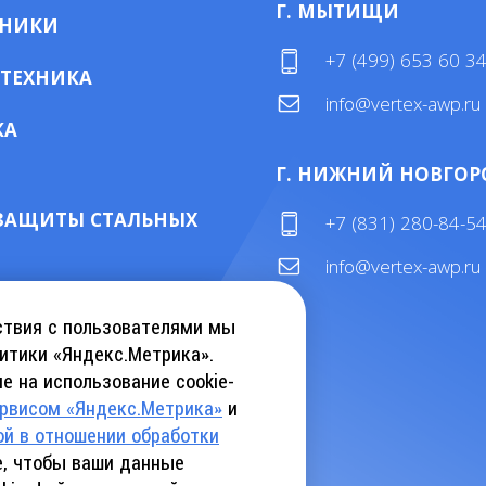
Г. МЫТИЩИ
МНИКИ
+7 (499) 653 60 3
 ТЕХНИКА
info@vertex-awp.ru
КА
Г. НИЖНИЙ НОВГОР
ЗАЩИТЫ СТАЛЬНЫХ
+7 (831) 280-84-5
info@vertex-awp.ru
ТАЛОГ KEBU CRANE
ствия с пользователями мы
итики «Яндекс.Метрика».
е на использование cookie-
АТЬ КАТАЛОГ INSLIFT
ервисом «Яндекс.Метрика»
и
ой в отношении обработки
те, чтобы ваши данные