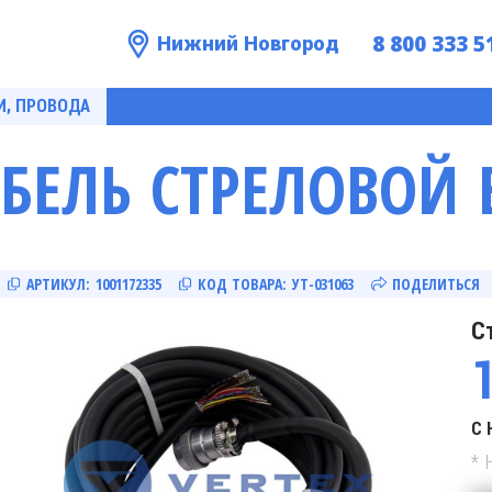
8 800 333 5
Нижний Новгород
И, ПРОВОДА
БЕЛЬ СТРЕЛОВОЙ В
АРТИКУЛ:
1001172335
КОД ТОВАРА:
УТ-031063
ПОДЕЛИТЬСЯ
С
С 
* 