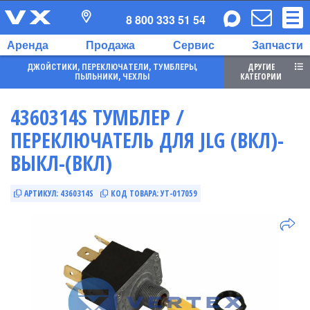
8 800 333 51 54
Аренда
Продажа
Сервис
Запчасти
ДРУГИЕ
ДЖОЙСТИКИ, ПЕРЕКЛЮЧАТЕЛИ, ТУМБЛЕРЫ,
КАТЕГОРИИ
ПЫЛЬНИКИ, ЧЕХЛЫ
4360314S ТУМБЛЕР /
ПЕРЕКЛЮЧАТЕЛЬ ДЛЯ JLG (ВКЛ)-
ВЫКЛ-(ВКЛ)
АРТИКУЛ:
4360314S
КОД ТОВАРА:
УТ-017059