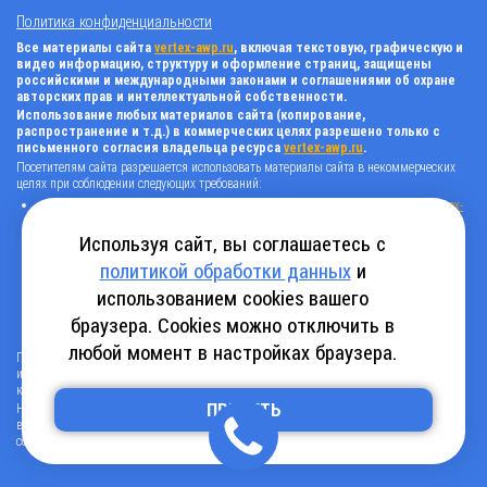
Политика конфиденциальности
Все материалы сайта
vertex-awp.ru
, включая текстовую, графическую и
видео информацию, структуру и оформление страниц, защищены
российскими и международными законами и соглашениями об охране
авторских прав и интеллектуальной собственности.
Использование любых материалов сайта (копирование,
распространение и т.д.) в коммерческих целях разрешено только с
письменного согласия владельца ресурса
vertex-awp.ru
.
Посетителям сайта разрешается использовать материалы сайта в некоммерческих
целях при соблюдении следующих требований:
поставить прямую активную гиперссылку на оригинал в виде: «источник
vertex-
awp.ru
», гиперссылки должны быть открыты к индексации поисковыми
системами, т.е. запрещено применять «noindex», «nofollow» и любые другие
Используя сайт, вы соглашаетесь с
способы, нельзя использовать редирект в ссылках;
политикой обработки данных
и
все ссылки, имеющиеся в тексте материала, должны оставаться в неизменном
виде и быть прямыми и активными;
использованием cookies вашего
в случае регулярного использования материалов сайта
vertex-awp.ru
, прямая
активная ссылка на ресурс должна быть размещена на главной странице вашего
браузера. Cookies можно отключить в
сайта (в любом видимом месте).
любой момент в настройках браузера.
Посетителям сайта разрешается копировать/скачивать только следующую
информацию: бланки, анкеты, каталоги, промокоды на скидки, адреса офисов,
контактные телефоны и контактную информацию.
Нарушение вышеуказанных положений является нарушением авторских прав и
ПРИНЯТЬ
влечет наступление гражданской, административной и уголовной ответственности в
соответствии с действующим законодательством.