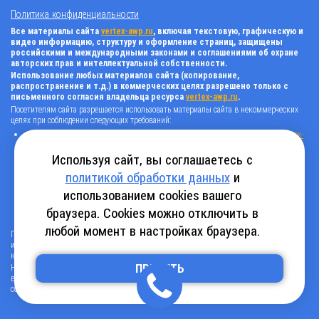
Политика конфиденциальности
Все материалы сайта
vertex-awp.ru
, включая текстовую, графическую и
видео информацию, структуру и оформление страниц, защищены
российскими и международными законами и соглашениями об охране
авторских прав и интеллектуальной собственности.
Использование любых материалов сайта (копирование,
распространение и т.д.) в коммерческих целях разрешено только с
письменного согласия владельца ресурса
vertex-awp.ru
.
Посетителям сайта разрешается использовать материалы сайта в некоммерческих
целях при соблюдении следующих требований:
поставить прямую активную гиперссылку на оригинал в виде: «источник
vertex-
awp.ru
», гиперссылки должны быть открыты к индексации поисковыми
системами, т.е. запрещено применять «noindex», «nofollow» и любые другие
Используя сайт, вы соглашаетесь с
способы, нельзя использовать редирект в ссылках;
политикой обработки данных
и
все ссылки, имеющиеся в тексте материала, должны оставаться в неизменном
виде и быть прямыми и активными;
использованием cookies вашего
в случае регулярного использования материалов сайта
vertex-awp.ru
, прямая
активная ссылка на ресурс должна быть размещена на главной странице вашего
браузера. Cookies можно отключить в
сайта (в любом видимом месте).
любой момент в настройках браузера.
Посетителям сайта разрешается копировать/скачивать только следующую
информацию: бланки, анкеты, каталоги, промокоды на скидки, адреса офисов,
контактные телефоны и контактную информацию.
Нарушение вышеуказанных положений является нарушением авторских прав и
ПРИНЯТЬ
влечет наступление гражданской, административной и уголовной ответственности в
соответствии с действующим законодательством.