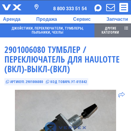
8 800 333 51 54
Аренда
Продажа
Сервис
Запчасти
ДРУГИЕ
ДЖОЙСТИКИ, ПЕРЕКЛЮЧАТЕЛИ, ТУМБЛЕРЫ,
КАТЕГОРИИ
ПЫЛЬНИКИ, ЧЕХЛЫ
2901006080 ТУМБЛЕР /
ПЕРЕКЛЮЧАТЕЛЬ ДЛЯ HAULOTTE
(ВКЛ)-ВЫКЛ-(ВКЛ)
АРТИКУЛ:
2901006080
КОД ТОВАРА:
УТ-015842