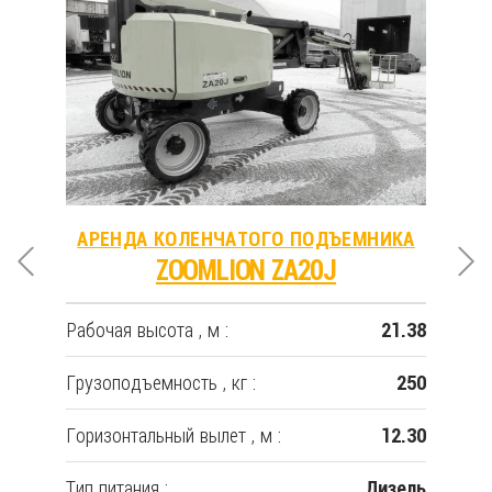
КА
АРЕНДА КОЛЕНЧАТОГО ПОДЪЕМНИКА
А
ZOOMLION ZA20J
Рабочая высота , м :
Рабо
3.60
21.38
Грузоподъемность , кг :
Гру
230
250
Горизонтальный вылет , м :
Гор
3.35
12.30
Тип питания :
Тип 
зель
Дизель