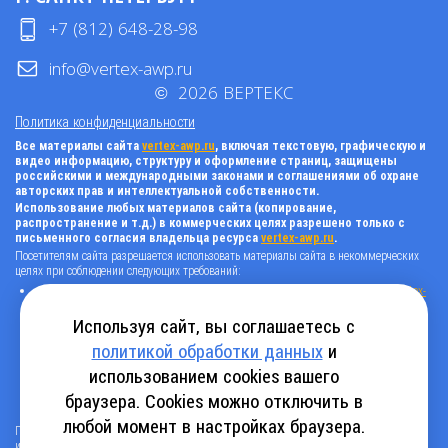
+7 (812) 648-28-98
info@vertex-awp.ru
©
2026
ВЕРТЕКС
Политика конфиденциальности
Все материалы сайта
vertex-awp.ru
, включая текстовую, графическую и
видео информацию, структуру и оформление страниц, защищены
российскими и международными законами и соглашениями об охране
авторских прав и интеллектуальной собственности.
Использование любых материалов сайта (копирование,
распространение и т.д.) в коммерческих целях разрешено только с
письменного согласия владельца ресурса
vertex-awp.ru
.
Посетителям сайта разрешается использовать материалы сайта в некоммерческих
целях при соблюдении следующих требований:
поставить прямую активную гиперссылку на оригинал в виде: «источник
vertex-
awp.ru
», гиперссылки должны быть открыты к индексации поисковыми
системами, т.е. запрещено применять «noindex», «nofollow» и любые другие
Используя сайт, вы соглашаетесь с
способы, нельзя использовать редирект в ссылках;
политикой обработки данных
и
все ссылки, имеющиеся в тексте материала, должны оставаться в неизменном
виде и быть прямыми и активными;
использованием cookies вашего
в случае регулярного использования материалов сайта
vertex-awp.ru
, прямая
активная ссылка на ресурс должна быть размещена на главной странице вашего
браузера. Cookies можно отключить в
сайта (в любом видимом месте).
любой момент в настройках браузера.
Посетителям сайта разрешается копировать/скачивать только следующую
информацию: бланки, анкеты, каталоги, промокоды на скидки, адреса офисов,