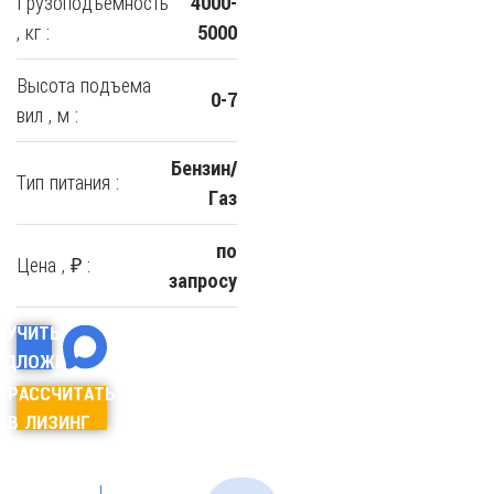
Грузоподъемность
4000-
, кг :
5000
Высота подъема
0-7
вил , м :
Бензин/
Тип питания :
Газ
по
Цена , ₽ :
запросу
ЛУЧИТЬ
ЕДЛОЖЕНИЕ
РАССЧИТАТЬ
В ЛИЗИНГ